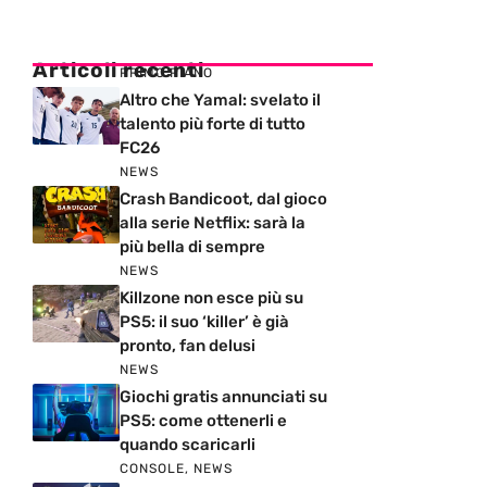
Articoli recenti
PRIMO PIANO
Altro che Yamal: svelato il
talento più forte di tutto
FC26
NEWS
Crash Bandicoot, dal gioco
alla serie Netflix: sarà la
più bella di sempre
NEWS
Killzone non esce più su
PS5: il suo ‘killer’ è già
pronto, fan delusi
NEWS
Giochi gratis annunciati su
PS5: come ottenerli e
quando scaricarli
CONSOLE
,
NEWS