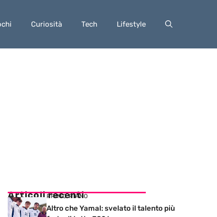
ochi
Curiosità
Tech
Lifestyle
Articoli recenti
PRIMO PIANO
Altro che Yamal: svelato il talento più