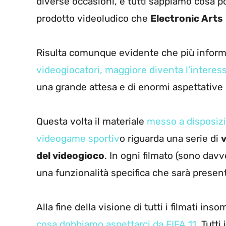
diverse occasioni, e tutti sappiamo cosa 
prodotto videoludico che
Electronic Arts
Risulta comunque evidente che più info
videogiocatori, maggiore diventa l’interes
una grande attesa e di enormi aspettative 
Questa volta il materiale
messo a disposizi
videogame sportiv
o riguarda una serie di
del videogioco
. In ogni filmato (sono davv
una funzionalità specifica che sarà presen
Alla fine della visione di tutti i filmati in
cosa dobbiamo aspettarci da FIFA 11
. Tutt