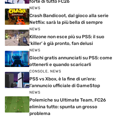
forte di tutto FC26
NEWS
Crash Bandicoot, dal gioco alla serie
Netflix: sarà la più bella di sempre
NEWS
Killzone non esce più su PS5: il suo
‘killer’ è già pronto, fan delusi
NEWS
Giochi gratis annunciati su PS5: come
ottenerli e quando scaricarli
CONSOLE
,
NEWS
PS5 vs Xbox, è la fine di un’era:
l’annuncio ufficiale di GameStop
NEWS
Polemiche su Ultimate Team, FC26
elimina tutto: spunta un grosso
problema