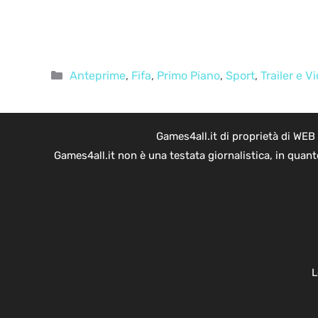
Categorie
Anteprime
,
Fifa
,
Primo Piano
,
Sport
,
Trailer e V
Games4all.it di proprietà di WEB
Games4all.it non è una testata giornalistica, in quan
L