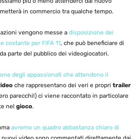
possiamo più o meno attenderci dal nuovo
metterà in commercio tra qualche tempo.
rmazioni vengono messe a
disposizione dei
se costante per FIFA 11
, che può beneficiare di
da parte del pubblico dei videogiocatori.
one degli appassionati che attendono il
video
che rappresentano dei veri e propri
trailer
ero parecchi!) ci viene raccontato in particolare
te nel
gioco
.
somma
avremo un quadro abbastanza chiaro di
i i nuovi video sono commentati direttamente dai