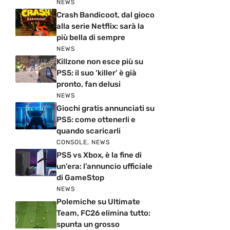
NEWS
Crash Bandicoot, dal gioco
alla serie Netflix: sarà la
più bella di sempre
NEWS
Killzone non esce più su
PS5: il suo ‘killer’ è già
pronto, fan delusi
NEWS
Giochi gratis annunciati su
PS5: come ottenerli e
quando scaricarli
CONSOLE
,
NEWS
PS5 vs Xbox, è la fine di
un’era: l’annuncio ufficiale
di GameStop
NEWS
Polemiche su Ultimate
Team, FC26 elimina tutto:
spunta un grosso