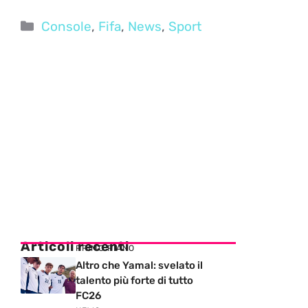
Categorie
Console
,
Fifa
,
News
,
Sport
Articoli recenti
PRIMO PIANO
Altro che Yamal: svelato il
talento più forte di tutto
FC26