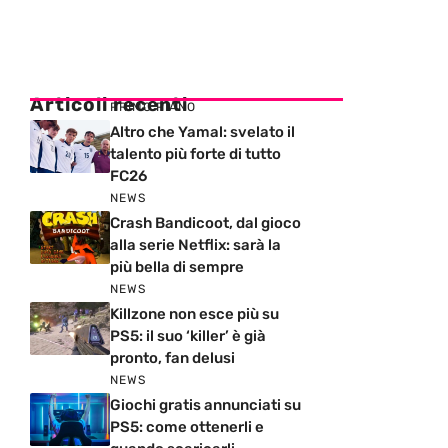
Articoli recenti
PRIMO PIANO
Altro che Yamal: svelato il
talento più forte di tutto
FC26
NEWS
Crash Bandicoot, dal gioco
alla serie Netflix: sarà la
più bella di sempre
NEWS
Killzone non esce più su
PS5: il suo ‘killer’ è già
pronto, fan delusi
NEWS
Giochi gratis annunciati su
PS5: come ottenerli e