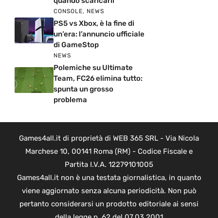
quando scaricarli
CONSOLE
,
NEWS
PS5 vs Xbox, è la fine di
un’era: l’annuncio ufficiale
di GameStop
NEWS
Polemiche su Ultimate
Team, FC26 elimina tutto:
spunta un grosso
problema
Games4all.it di proprietà di WEB 365 SRL - Via Nicola
Marchese 10, 00141 Roma (RM) - Codice Fiscale e
Partita I.V.A. 12279101005
Games4all.it non è una testata giornalistica, in quanto
viene aggiornato senza alcuna periodicità. Non può
pertanto considerarsi un prodotto editoriale ai sensi
della legge n. 62 del 07.03.2001