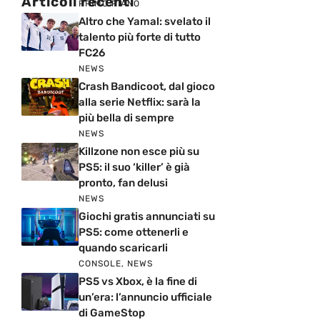
Articoli recenti
PRIMO PIANO
Altro che Yamal: svelato il
talento più forte di tutto
FC26
NEWS
Crash Bandicoot, dal gioco
alla serie Netflix: sarà la
più bella di sempre
NEWS
Killzone non esce più su
PS5: il suo ‘killer’ è già
pronto, fan delusi
NEWS
Giochi gratis annunciati su
PS5: come ottenerli e
quando scaricarli
CONSOLE
,
NEWS
PS5 vs Xbox, è la fine di
un’era: l’annuncio ufficiale
di GameStop