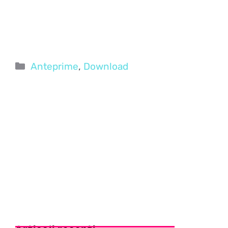
Categorie
Anteprime
,
Download