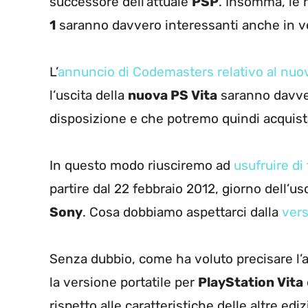
successore dell’attuale
PSP
. Insomma, le 
1
saranno davvero interessanti anche in v
L’
annuncio di Codemasters relativo al nuo
l’uscita della
nuova PS Vita
saranno davver
disposizione e che potremo quindi acquist
In questo modo riusciremo ad
usufruire di 
partire dal 22 febbraio 2012, giorno dell’us
Sony
. Cosa dobbiamo aspettarci dalla
vers
Senza dubbio, come ha voluto precisare l’
la versione portatile per
PlayStation Vita
rispetto alle caratteristiche delle altre edi