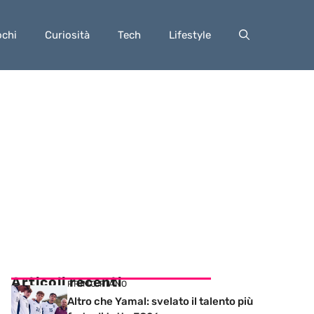
ochi
Curiosità
Tech
Lifestyle
Articoli recenti
PRIMO PIANO
Altro che Yamal: svelato il talento più