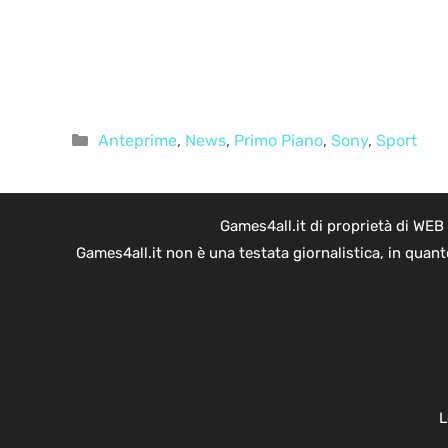
Categorie
Anteprime
,
News
,
Primo Piano
,
Sony
,
Sport
Games4all.it di proprietà di WEB
Games4all.it non è una testata giornalistica, in quan
L