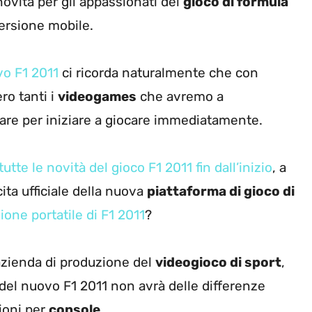
novità per gli appassionati del
gioco di formula
ersione mobile.
vo F1 2011
ci ricorda naturalmente che con
o tanti i
videogames
che avremo a
are per iniziare a giocare immediatamente.
tutte le novità del gioco F1 2011 fin dall’inizio
, a
cita ufficiale della nuova
piattaforma di gioco di
ione portatile di F1 2011
?
azienda di produzione del
videogioco di sport
,
del nuovo F1 2011 non avrà delle differenze
zioni per
console
.