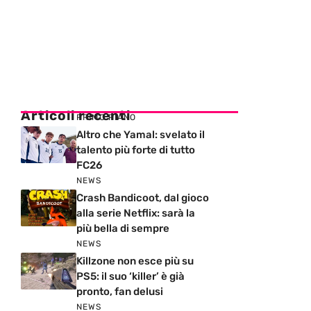
Articoli recenti
PRIMO PIANO
Altro che Yamal: svelato il
talento più forte di tutto
FC26
NEWS
Crash Bandicoot, dal gioco
alla serie Netflix: sarà la
più bella di sempre
NEWS
Killzone non esce più su
PS5: il suo ‘killer’ è già
pronto, fan delusi
NEWS