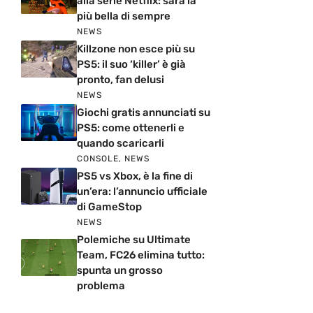
alla serie Netflix: sarà la
più bella di sempre
NEWS
Killzone non esce più su
PS5: il suo ‘killer’ è già
pronto, fan delusi
NEWS
Giochi gratis annunciati su
PS5: come ottenerli e
quando scaricarli
CONSOLE
,
NEWS
PS5 vs Xbox, è la fine di
un’era: l’annuncio ufficiale
di GameStop
NEWS
Polemiche su Ultimate
Team, FC26 elimina tutto:
spunta un grosso
problema