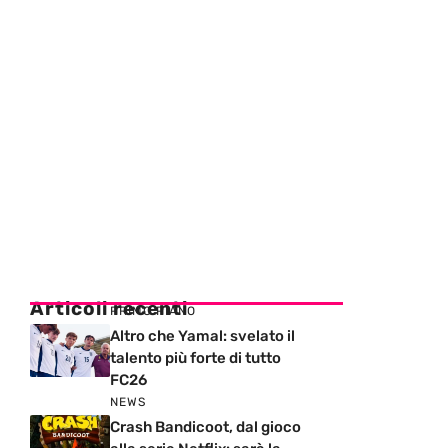
Articoli recenti
PRIMO PIANO
Altro che Yamal: svelato il
talento più forte di tutto
FC26
NEWS
Crash Bandicoot, dal gioco