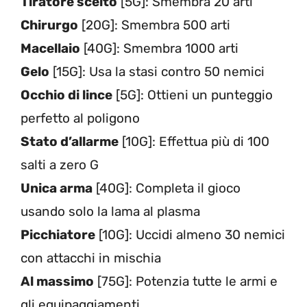
Tiratore scelto
[5G]: Smembra 20 arti
Chirurgo
[20G]: Smembra 500 arti
Macellaio
[40G]: Smembra 1000 arti
Gelo
[15G]: Usa la stasi contro 50 nemici
Occhio di lince
[5G]: Ottieni un punteggio
perfetto al poligono
Stato d’allarme
[10G]: Effettua più di 100
salti a zero G
Unica arma
[40G]: Completa il gioco
usando solo la lama al plasma
Picchiatore
[10G]: Uccidi almeno 30 nemici
con attacchi in mischia
Al massimo
[75G]: Potenzia tutte le armi e
gli equipaggiamenti