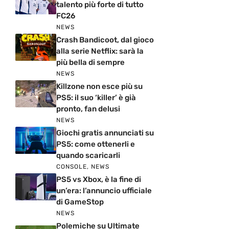
talento più forte di tutto
FC26
NEWS
Crash Bandicoot, dal gioco
alla serie Netflix: sarà la
più bella di sempre
NEWS
Killzone non esce più su
PS5: il suo ‘killer’ è già
pronto, fan delusi
NEWS
Giochi gratis annunciati su
PS5: come ottenerli e
quando scaricarli
CONSOLE
,
NEWS
PS5 vs Xbox, è la fine di
un’era: l’annuncio ufficiale
di GameStop
NEWS
Polemiche su Ultimate