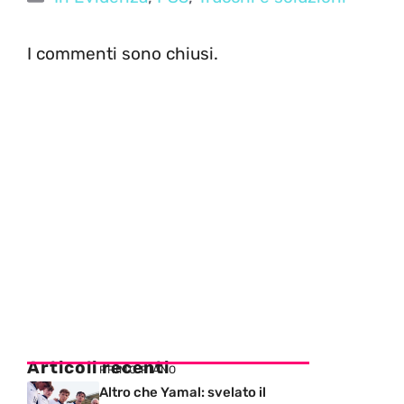
I commenti sono chiusi.
Articoli recenti
PRIMO PIANO
Altro che Yamal: svelato il