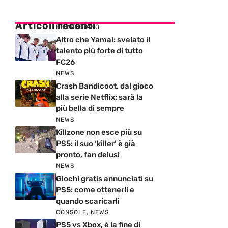
Articoli recenti
PRIMO PIANO
Altro che Yamal: svelato il
talento più forte di tutto
FC26
NEWS
Crash Bandicoot, dal gioco
alla serie Netflix: sarà la
più bella di sempre
NEWS
Killzone non esce più su
PS5: il suo ‘killer’ è già
pronto, fan delusi
NEWS
Giochi gratis annunciati su
PS5: come ottenerli e
quando scaricarli
CONSOLE
,
NEWS
PS5 vs Xbox, è la fine di