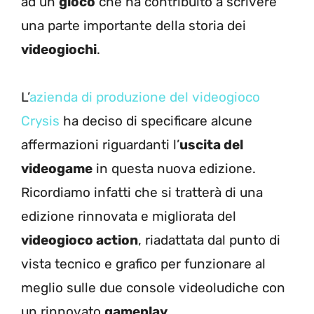
ad un
gioco
che ha contribuito a scrivere
una parte importante della storia dei
videogiochi
.
L’
azienda di produzione del videogioco
Crysis
ha deciso di specificare alcune
affermazioni riguardanti l’
uscita del
videogame
in questa nuova edizione.
Ricordiamo infatti che si tratterà di una
edizione rinnovata e migliorata del
videogioco action
, riadattata dal punto di
vista tecnico e grafico per funzionare al
meglio sulle due console videoludiche con
un rinnovato
gameplay
.