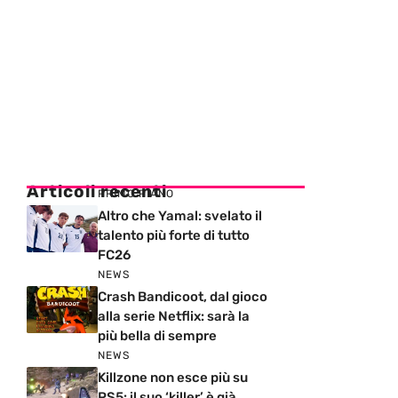
Articoli recenti
PRIMO PIANO
Altro che Yamal: svelato il
talento più forte di tutto
FC26
NEWS
Crash Bandicoot, dal gioco
alla serie Netflix: sarà la
più bella di sempre
NEWS
Killzone non esce più su
PS5: il suo ‘killer’ è già