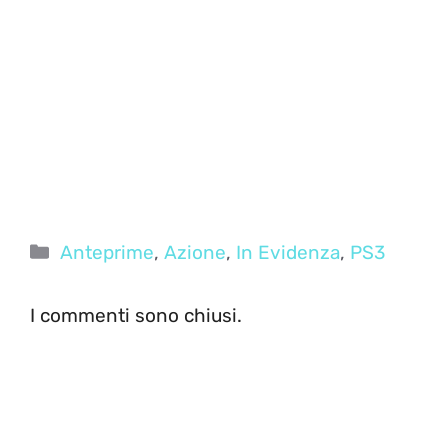
Categorie
Anteprime
,
Azione
,
In Evidenza
,
PS3
I commenti sono chiusi.