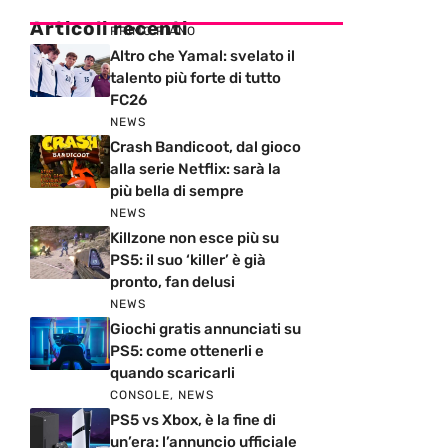
Articoli recenti
PRIMO PIANO
Altro che Yamal: svelato il
talento più forte di tutto
FC26
NEWS
Crash Bandicoot, dal gioco
alla serie Netflix: sarà la
più bella di sempre
NEWS
Killzone non esce più su
PS5: il suo ‘killer’ è già
pronto, fan delusi
NEWS
Giochi gratis annunciati su
PS5: come ottenerli e
quando scaricarli
CONSOLE
,
NEWS
PS5 vs Xbox, è la fine di
un’era: l’annuncio ufficiale