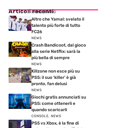
Articoli recenti
PRIMO PIANO
Altro che Yamal: svelato il
talento più forte di tutto
FC26
NEWS
Crash Bandicoot, dal gioco
alla serie Netflix: sarà la
più bella di sempre
NEWS
Killzone non esce più su
PS5: il suo ‘killer’ è già
pronto, fan delusi
NEWS
Giochi gratis annunciati su
PS5: come ottenerli e
quando scaricarli
CONSOLE
,
NEWS
PS5 vs Xbox, è la fine di