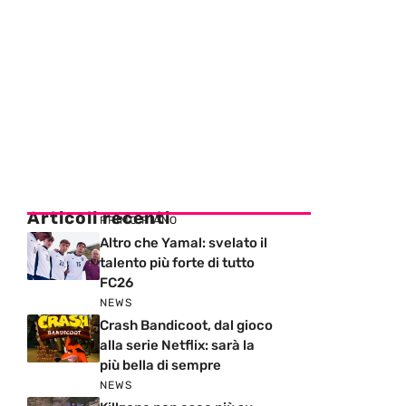
Articoli recenti
PRIMO PIANO
Altro che Yamal: svelato il
talento più forte di tutto
FC26
NEWS
Crash Bandicoot, dal gioco
alla serie Netflix: sarà la
più bella di sempre
NEWS