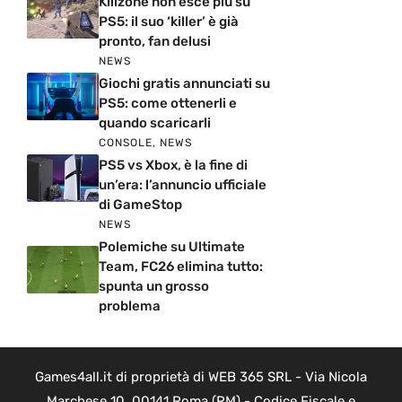
Killzone non esce più su
PS5: il suo ‘killer’ è già
pronto, fan delusi
NEWS
Giochi gratis annunciati su
PS5: come ottenerli e
quando scaricarli
CONSOLE
,
NEWS
PS5 vs Xbox, è la fine di
un’era: l’annuncio ufficiale
di GameStop
NEWS
Polemiche su Ultimate
Team, FC26 elimina tutto:
spunta un grosso
problema
Games4all.it di proprietà di WEB 365 SRL - Via Nicola
Marchese 10, 00141 Roma (RM) - Codice Fiscale e