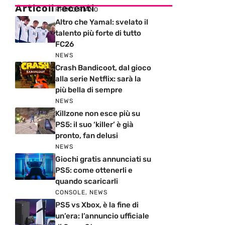
Articoli recenti
PRIMO PIANO
Altro che Yamal: svelato il
talento più forte di tutto
FC26
NEWS
Crash Bandicoot, dal gioco
alla serie Netflix: sarà la
più bella di sempre
NEWS
Killzone non esce più su
PS5: il suo ‘killer’ è già
pronto, fan delusi
NEWS
Giochi gratis annunciati su
PS5: come ottenerli e
quando scaricarli
CONSOLE
,
NEWS
PS5 vs Xbox, è la fine di
un’era: l’annuncio ufficiale