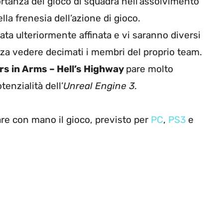
portanza del gioco di squadra nell’assolvimento
ella frenesia dell’azione di gioco.
tata ulteriormente affinata e vi saranno diversi
nza vedere decimati i membri del proprio team.
rs in Arms – Hell’s Highway
pare molto
enzialità dell’
Unreal Engine 3
.
re con mano il gioco, previsto per
PC
,
PS3
e