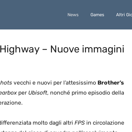
News
Games
Altri Gi
s Highway – Nuove immagini
shots
vecchi e nuovi per l’attesissimo
Brother’s
earbox
per
Ubisoft
, nonché primo episodio della
erazione.
ifferenziata molto dagli altri
FPS
in circolazione