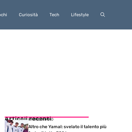
ochi
Curiosità
Tech
Lifestyle
Articoli recenti
PRIMO PIANO
Altro che Yamal: svelato il talento più