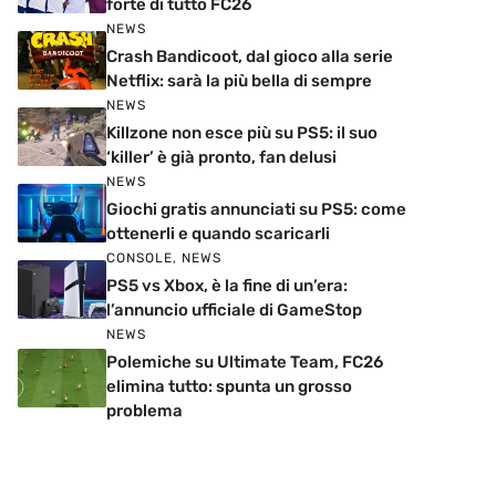
forte di tutto FC26
NEWS
Crash Bandicoot, dal gioco alla serie
Netflix: sarà la più bella di sempre
NEWS
Killzone non esce più su PS5: il suo
‘killer’ è già pronto, fan delusi
NEWS
Giochi gratis annunciati su PS5: come
ottenerli e quando scaricarli
CONSOLE
,
NEWS
PS5 vs Xbox, è la fine di un’era:
l’annuncio ufficiale di GameStop
NEWS
Polemiche su Ultimate Team, FC26
elimina tutto: spunta un grosso
problema