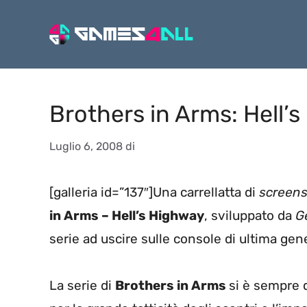
Vai
al
contenuto
Brothers in Arms: Hell’
Luglio 6, 2008
di
[galleria id=”137″]Una carrellatta di
screen
in Arms – Hell’s Highway
, sviluppato da
G
serie ad uscire sulle console di ultima gen
La serie di
Brothers in Arms
si è sempre d