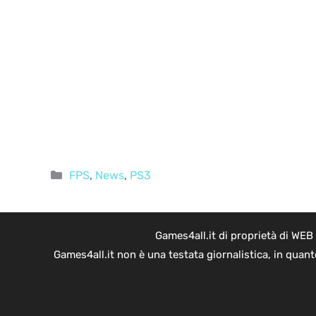
Categorie
FPS
,
News
,
PS3
Games4all.it di proprietà di WEB
Games4all.it non è una testata giornalistica, in quan