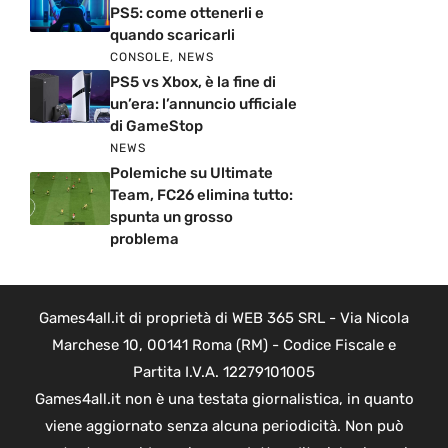
PS5: come ottenerli e
quando scaricarli
CONSOLE
,
NEWS
PS5 vs Xbox, è la fine di
un’era: l’annuncio ufficiale
di GameStop
NEWS
Polemiche su Ultimate
Team, FC26 elimina tutto:
spunta un grosso
problema
Games4all.it di proprietà di WEB 365 SRL - Via Nicola
Marchese 10, 00141 Roma (RM) - Codice Fiscale e
Partita I.V.A. 12279101005
Games4all.it non è una testata giornalistica, in quanto
viene aggiornato senza alcuna periodicità. Non può