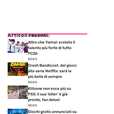
Articoli recenti
PRIMO PIANO
Altro che Yamal: svelato il
talento più forte di tutto
FC26
NEWS
Crash Bandicoot, dal gioco
alla serie Netflix: sarà la
più bella di sempre
NEWS
Killzone non esce più su
PS5: il suo ‘killer’ è già
pronto, fan delusi
NEWS
Giochi gratis annunciati su