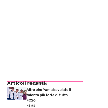
Articoli recenti
PRIMO PIANO
Altro che Yamal: svelato il
talento più forte di tutto
FC26
NEWS