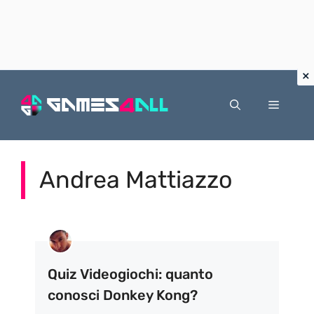
Vai
al
Menu
contenuto
Andrea Mattiazzo
Quiz Videogiochi: quanto
conosci Donkey Kong?