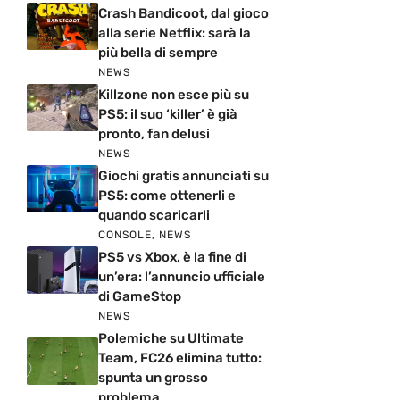
Crash Bandicoot, dal gioco
alla serie Netflix: sarà la
più bella di sempre
NEWS
Killzone non esce più su
PS5: il suo ‘killer’ è già
pronto, fan delusi
NEWS
Giochi gratis annunciati su
PS5: come ottenerli e
quando scaricarli
CONSOLE
,
NEWS
PS5 vs Xbox, è la fine di
un’era: l’annuncio ufficiale
di GameStop
NEWS
Polemiche su Ultimate
Team, FC26 elimina tutto:
spunta un grosso
problema