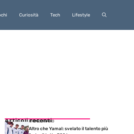
ochi
Curiosità
Tech
Lifestyle
Articoli recenti
PRIMO PIANO
Altro che Yamal: svelato il talento più