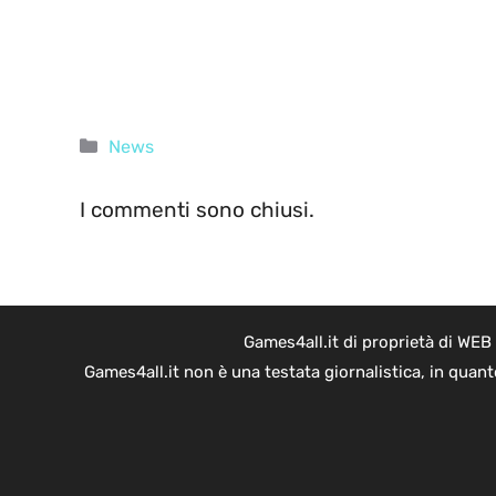
Categorie
News
I commenti sono chiusi.
Games4all.it di proprietà di WEB
Games4all.it non è una testata giornalistica, in quan