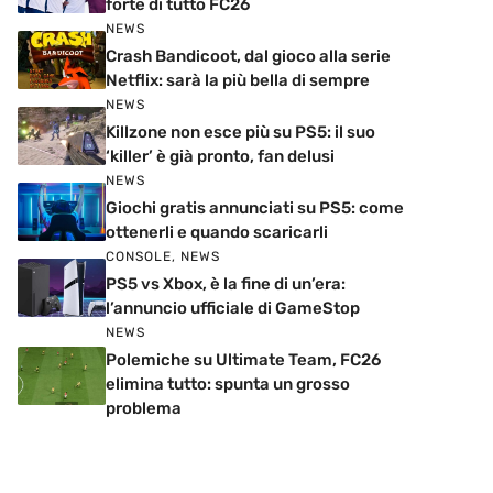
forte di tutto FC26
NEWS
Crash Bandicoot, dal gioco alla serie
Netflix: sarà la più bella di sempre
NEWS
Killzone non esce più su PS5: il suo
‘killer’ è già pronto, fan delusi
NEWS
Giochi gratis annunciati su PS5: come
ottenerli e quando scaricarli
CONSOLE
,
NEWS
PS5 vs Xbox, è la fine di un’era:
l’annuncio ufficiale di GameStop
NEWS
Polemiche su Ultimate Team, FC26
elimina tutto: spunta un grosso
problema