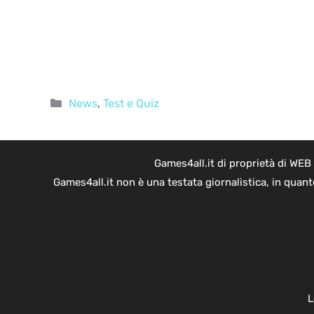
Categorie
News
,
Test e Quiz
Games4all.it di proprietà di WEB
Games4all.it non è una testata giornalistica, in quan
L