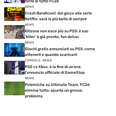
forte di tutto FC26
NEWS
Crash Bandicoot, dal gioco alla serie
Netflix: sarà la più bella di sempre
NEWS
Killzone non esce più su PS5: il suo
‘killer’ è già pronto, fan delusi
NEWS
Giochi gratis annunciati su PS5: come
ottenerli e quando scaricarli
CONSOLE
,
NEWS
PS5 vs Xbox, è la fine di un’era:
l’annuncio ufficiale di GameStop
NEWS
Polemiche su Ultimate Team, FC26
elimina tutto: spunta un grosso
problema