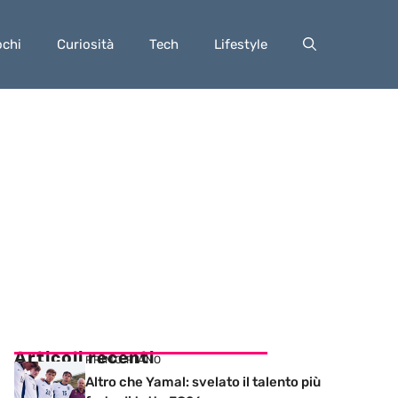
ochi
Curiosità
Tech
Lifestyle
Articoli recenti
PRIMO PIANO
Altro che Yamal: svelato il talento più