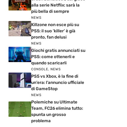
alla serie Netflix: sarà la
più bella di sempre
NEWS
Killzone non esce più su
PS5: il suo ‘killer’ è già
pronto, fan delusi
NEWS
Giochi gratis annunciati su
PS5: come ottenerli e
quando scaricarli
CONSOLE
,
NEWS
PS5 vs Xbox, è la fine di
un’era: l’annuncio ufficiale
di GameStop
NEWS
Polemiche su Ultimate
Team, FC26 elimina tutto:
spunta un grosso
problema