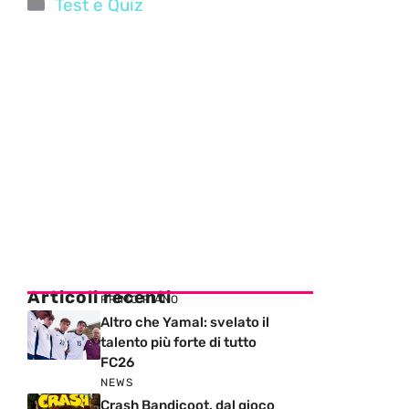
Categorie
Test e Quiz
Articoli recenti
PRIMO PIANO
Altro che Yamal: svelato il
talento più forte di tutto
FC26
NEWS
Crash Bandicoot, dal gioco