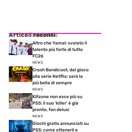
Articoli recenti
PRIMO PIANO
Altro che Yamal: svelato il
talento più forte di tutto
FC26
NEWS
Crash Bandicoot, dal gioco
alla serie Netflix: sarà la
più bella di sempre
NEWS
Killzone non esce più su
PS5: il suo ‘killer’ è già
pronto, fan delusi
NEWS
Giochi gratis annunciati su
PS5: come ottenerli e