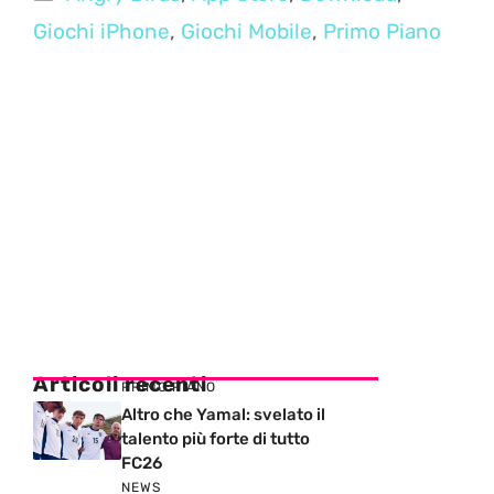
Giochi iPhone
,
Giochi Mobile
,
Primo Piano
Articoli recenti
PRIMO PIANO
Altro che Yamal: svelato il
talento più forte di tutto
FC26
NEWS