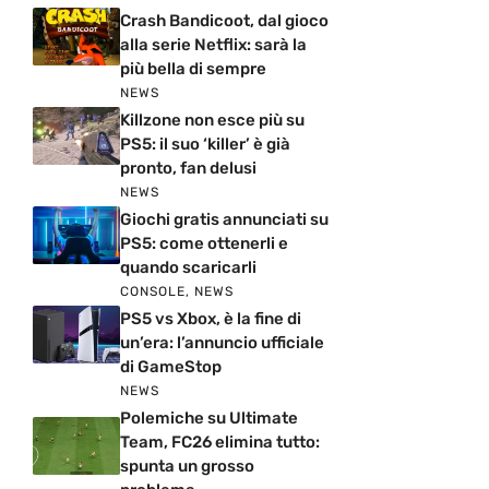
Crash Bandicoot, dal gioco
alla serie Netflix: sarà la
più bella di sempre
NEWS
Killzone non esce più su
PS5: il suo ‘killer’ è già
pronto, fan delusi
NEWS
Giochi gratis annunciati su
PS5: come ottenerli e
quando scaricarli
CONSOLE
,
NEWS
PS5 vs Xbox, è la fine di
un’era: l’annuncio ufficiale
di GameStop
NEWS
Polemiche su Ultimate
Team, FC26 elimina tutto:
spunta un grosso