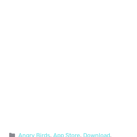
Categorie
Angry Birds
,
App Store
,
Download
,