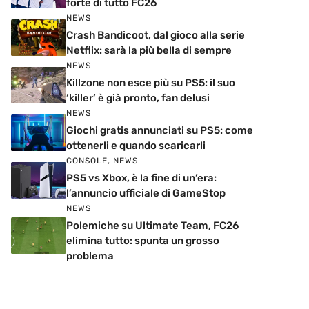
forte di tutto FC26
NEWS
Crash Bandicoot, dal gioco alla serie
Netflix: sarà la più bella di sempre
NEWS
Killzone non esce più su PS5: il suo
‘killer’ è già pronto, fan delusi
NEWS
Giochi gratis annunciati su PS5: come
ottenerli e quando scaricarli
CONSOLE
,
NEWS
PS5 vs Xbox, è la fine di un’era:
l’annuncio ufficiale di GameStop
NEWS
Polemiche su Ultimate Team, FC26
elimina tutto: spunta un grosso
problema