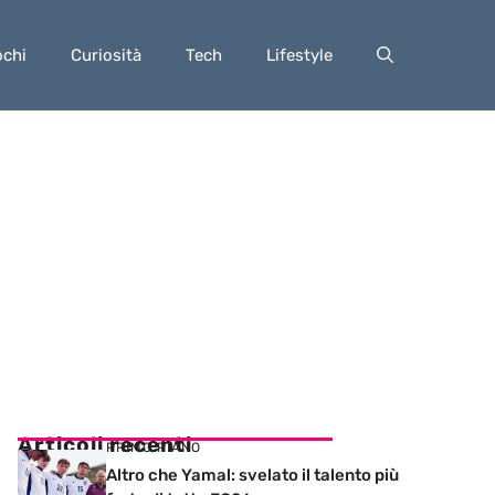
ochi
Curiosità
Tech
Lifestyle
Articoli recenti
PRIMO PIANO
Altro che Yamal: svelato il talento più