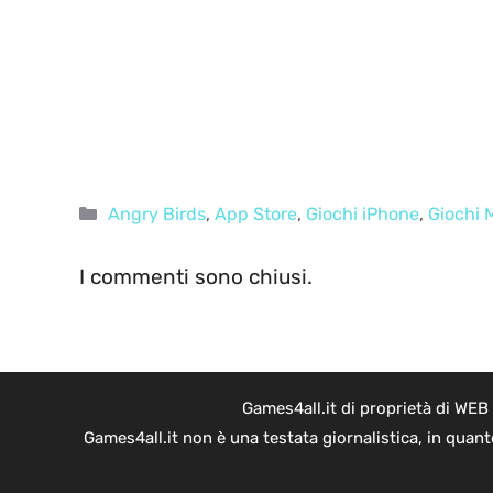
Categorie
Angry Birds
,
App Store
,
Giochi iPhone
,
Giochi 
I commenti sono chiusi.
Games4all.it di proprietà di WEB
Games4all.it non è una testata giornalistica, in quan