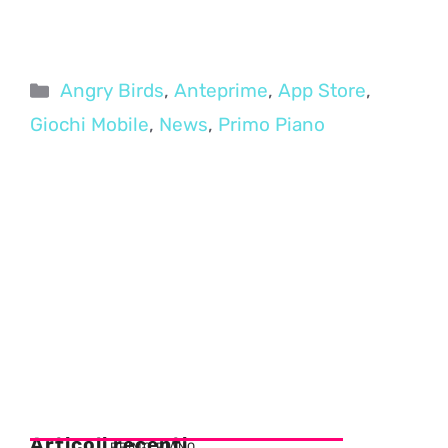
Categorie
Angry Birds
,
Anteprime
,
App Store
,
Giochi Mobile
,
News
,
Primo Piano
Articoli recenti
PRIMO PIANO