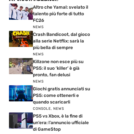
Altro che Yamal: svelato il
talento più forte di tutto
FC26
NEWS
Crash Bandicoot, dal gioco
alla serie Netflix: sarà la
più bella di sempre
NEWS
Killzone non esce più su
PS5: il suo ‘killer’ è già
pronto, fan delusi
NEWS
Giochi gratis annunciati su
PS5: come ottenerli e
quando scaricarli
CONSOLE
,
NEWS
PS5 vs Xbox, è la fine di
un’era: l’annuncio ufficiale
di GameStop