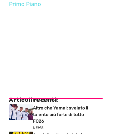
Primo Piano
Articoli recenti
PRIMO PIANO
Altro che Yamal: svelato il
talento più forte di tutto
FC26
NEWS