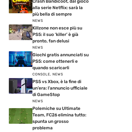
Crash Bandicoot, dal gioco
alla serie Netflix: sarà la
più bella di sempre
NEWS
Killzone non esce più su
PS5: il suo ‘killer’ è già
pronto, fan delusi
NEWS
Giochi gratis annunciati su
PS5: come ottenerli e
quando scaricarli
CONSOLE
,
NEWS
PS5 vs Xbox, è la fine di
un’era: l’annuncio ufficiale
di GameStop
NEWS
Polemiche su Ultimate
Team, FC26 elimina tutto:
spunta un grosso
problema