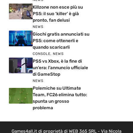
Killzone non esce più su
PS5: il suo ‘killer’ è già
pronto, fan delusi
NEWS
Giochi gratis annunciati su
PS5: come ottenerli e
quando scaricarli
CONSOLE
,
NEWS
PS5 vs Xbox, è la fine di
un’era: l’annuncio ufficiale
di GameStop
NEWS
Polemiche su Ultimate
Team, FC26 elimina tutto:
spunta un grosso
problema
Games4all.it di proprietà di WEB 365 SRL - Via Nicola