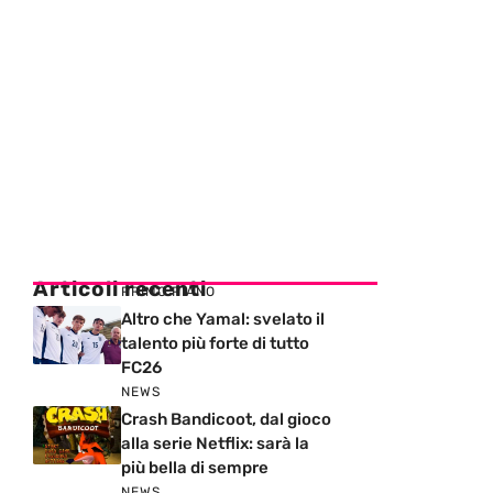
Articoli recenti
PRIMO PIANO
Altro che Yamal: svelato il
talento più forte di tutto
FC26
NEWS
Crash Bandicoot, dal gioco
alla serie Netflix: sarà la
più bella di sempre
NEWS