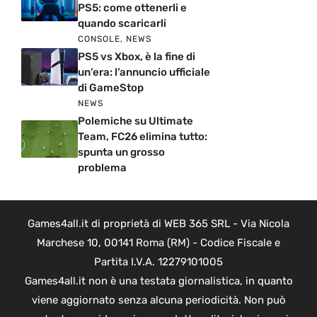
PS5: come ottenerli e
quando scaricarli
CONSOLE
,
NEWS
PS5 vs Xbox, è la fine di
un’era: l’annuncio ufficiale
di GameStop
NEWS
Polemiche su Ultimate
Team, FC26 elimina tutto:
spunta un grosso
problema
Games4all.it di proprietà di WEB 365 SRL - Via Nicola
Marchese 10, 00141 Roma (RM) - Codice Fiscale e
Partita I.V.A. 12279101005
Games4all.it non è una testata giornalistica, in quanto
viene aggiornato senza alcuna periodicità. Non può