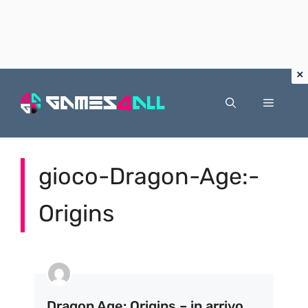
Vai
al
Menu
contenuto
gioco-Dragon-Age:-
Origins
Dragon Age: Origins – in arrivo