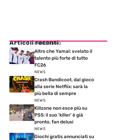
Articoli recenti
PRIMO PIANO
Altro che Yamal: svelato il
talento più forte di tutto
FC26
NEWS
Crash Bandicoot, dal gioco
alla serie Netflix: sarà la
più bella di sempre
NEWS
Killzone non esce più su
PS5: il suo ‘killer’ è già
pronto, fan delusi
NEWS
Giochi gratis annunciati su