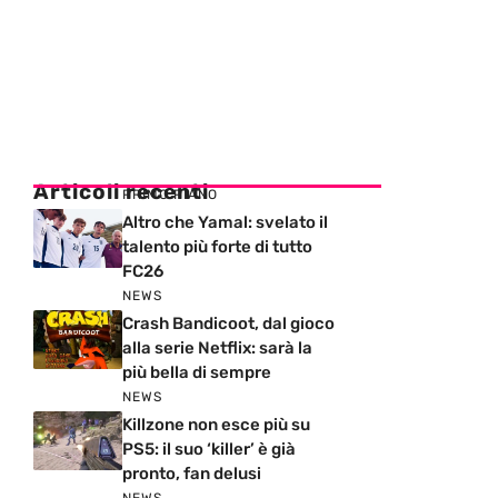
Articoli recenti
PRIMO PIANO
Altro che Yamal: svelato il
talento più forte di tutto
FC26
NEWS
Crash Bandicoot, dal gioco
alla serie Netflix: sarà la
più bella di sempre
NEWS
Killzone non esce più su
PS5: il suo ‘killer’ è già
pronto, fan delusi