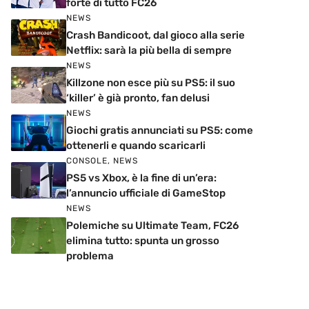
forte di tutto FC26
NEWS
Crash Bandicoot, dal gioco alla serie
Netflix: sarà la più bella di sempre
NEWS
Killzone non esce più su PS5: il suo
‘killer’ è già pronto, fan delusi
NEWS
Giochi gratis annunciati su PS5: come
ottenerli e quando scaricarli
CONSOLE
,
NEWS
PS5 vs Xbox, è la fine di un’era:
l’annuncio ufficiale di GameStop
NEWS
Polemiche su Ultimate Team, FC26
elimina tutto: spunta un grosso
problema