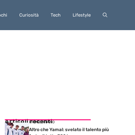
ochi
Curiosità
Tech
Lifestyle
Articoli recenti
PRIMO PIANO
Altro che Yamal: svelato il talento più