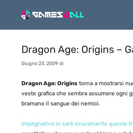
Vai
al
contenuto
Dragon Age: Origins – 
Giugno 23, 2009
di
Dragon Age: Origins
torna a mostrarsi nu
veste grafica che sembra assumere ogni 
bramano il sangue dei nemici.
Impegnativo lo sarà sicuramente questo ti