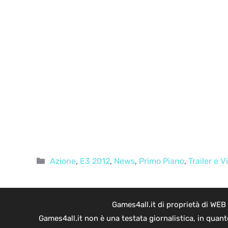
Categorie
Azione
,
E3 2012
,
News
,
Primo Piano
,
Trailer e V
Games4all.it di proprietà di WEB
Games4all.it non è una testata giornalistica, in quan