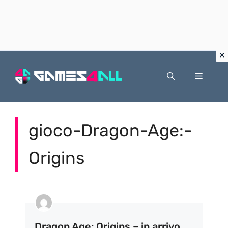
Vai
al
Menu
contenuto
gioco-Dragon-Age:-
Origins
Dragon Age: Origins – in arrivo