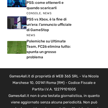
PS5: come ottenerli e
quando scaricarli
CONSOLE
,
NEWS
PS5 vs Xbox, è la fine di
un’era: l’annuncio ufficiale
di GameStop
NEWS
Polemiche su Ultimate
Team, FC26 elimina tutto:
spunta un grosso
problema
Games4all.it di proprietà di WEB 365 SRL - Via Nicola
Marchese 10, 00141 Roma (RM) - Codice Fiscale e
Partita I.V.A. 12279101005
Games4all.it non è una testata giornalistica, in quanto
viene aggiornato senza alcuna periodicità. Non può