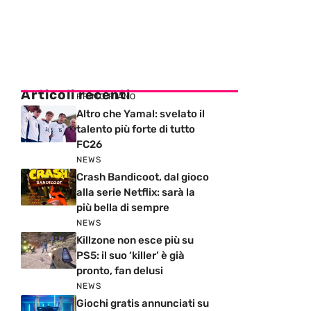
Articoli recenti
PRIMO PIANO
Altro che Yamal: svelato il
talento più forte di tutto
FC26
NEWS
Crash Bandicoot, dal gioco
alla serie Netflix: sarà la
più bella di sempre
NEWS
Killzone non esce più su
PS5: il suo ‘killer’ è già
pronto, fan delusi
NEWS
Giochi gratis annunciati su