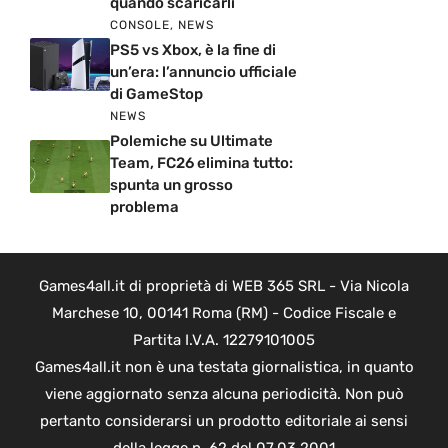
quando scaricarli
CONSOLE
,
NEWS
PS5 vs Xbox, è la fine di
un’era: l’annuncio ufficiale
di GameStop
NEWS
Polemiche su Ultimate
Team, FC26 elimina tutto:
spunta un grosso
problema
Games4all.it di proprietà di WEB 365 SRL - Via Nicola
Marchese 10, 00141 Roma (RM) - Codice Fiscale e
Partita I.V.A. 12279101005
Games4all.it non è una testata giornalistica, in quanto
viene aggiornato senza alcuna periodicità. Non può
pertanto considerarsi un prodotto editoriale ai sensi
della legge n. 62 del 07.03.2001