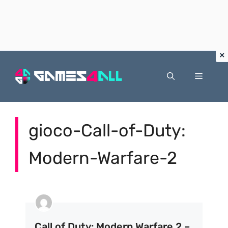
Vai
al
Menu
contenuto
gioco-Call-of-Duty:
Modern-Warfare-2
Call of Duty: Modern Warfare 2 –