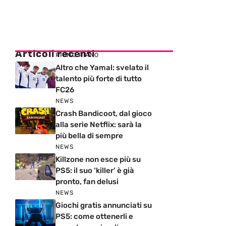
Articoli recenti
PRIMO PIANO
Altro che Yamal: svelato il
talento più forte di tutto
FC26
NEWS
Crash Bandicoot, dal gioco
alla serie Netflix: sarà la
più bella di sempre
NEWS
Killzone non esce più su
PS5: il suo ‘killer’ è già
pronto, fan delusi
NEWS
Giochi gratis annunciati su
PS5: come ottenerli e