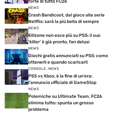
forte di tutto FC26
NEWS
Crash Bandicoot, dal gioco alla serie
Netflix: sarà la più bella di sempre
NEWS
Killzone non esce più su PS5: il suo
‘killer’ è già pronto, fan delusi
NEWS
Giochi gratis annunciati su PS5: come
ottenerli e quando scaricarli
CONSOLE
,
NEWS
PS5 vs Xbox, è la fine di un’era:
l’annuncio ufficiale di GameStop
NEWS
Polemiche su Ultimate Team, FC26
elimina tutto: spunta un grosso
problema