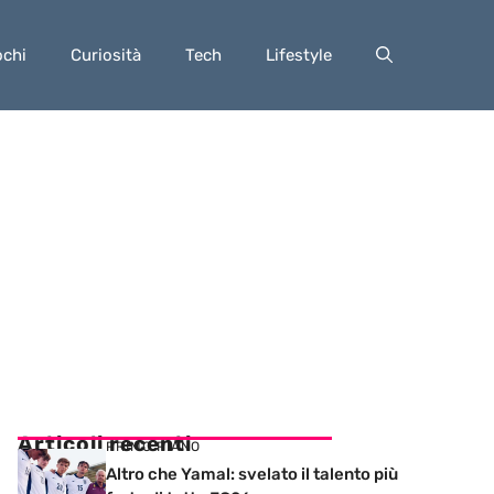
ochi
Curiosità
Tech
Lifestyle
Articoli recenti
PRIMO PIANO
Altro che Yamal: svelato il talento più