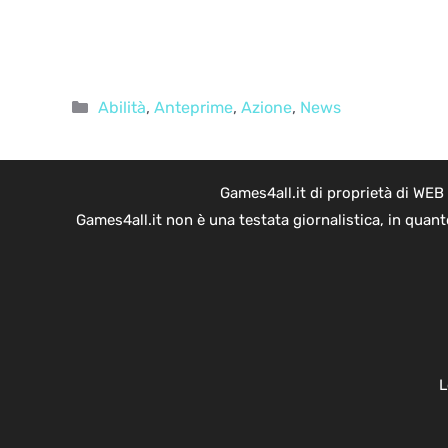
Categorie
Abilità
,
Anteprime
,
Azione
,
News
Games4all.it di proprietà di WEB
Games4all.it non è una testata giornalistica, in quan
L