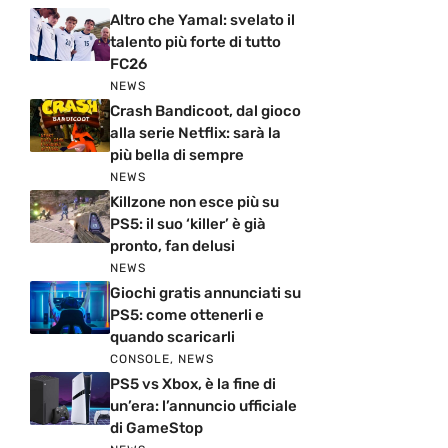
Altro che Yamal: svelato il
talento più forte di tutto
FC26
NEWS
Crash Bandicoot, dal gioco
alla serie Netflix: sarà la
più bella di sempre
NEWS
Killzone non esce più su
PS5: il suo ‘killer’ è già
pronto, fan delusi
NEWS
Giochi gratis annunciati su
PS5: come ottenerli e
quando scaricarli
CONSOLE
,
NEWS
PS5 vs Xbox, è la fine di
un’era: l’annuncio ufficiale
di GameStop