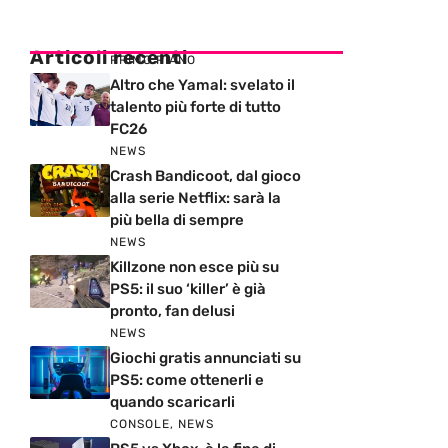
Articoli recenti
PRIMO PIANO
Altro che Yamal: svelato il
talento più forte di tutto
FC26
NEWS
Crash Bandicoot, dal gioco
alla serie Netflix: sarà la
più bella di sempre
NEWS
Killzone non esce più su
PS5: il suo ‘killer’ è già
pronto, fan delusi
NEWS
Giochi gratis annunciati su
PS5: come ottenerli e
quando scaricarli
CONSOLE
,
NEWS