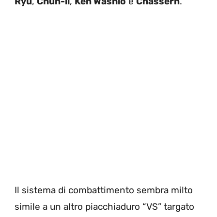
Ryu
,
Chun-li
,
Ken Washio
e
Chassern
.
Il sistema di combattimento sembra milto
simile a un altro piacchiaduro “VS” targato