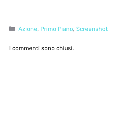
Categorie
Azione
,
Primo Piano
,
Screenshot
I commenti sono chiusi.