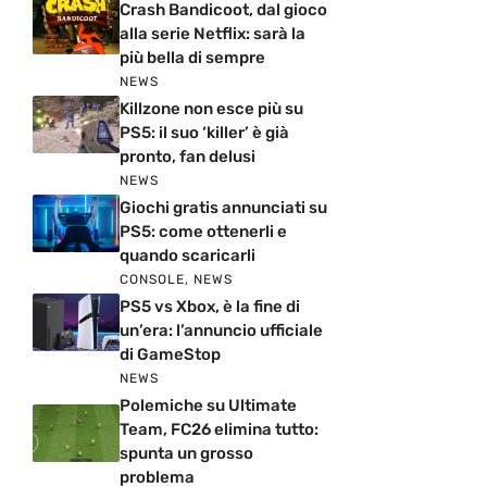
Crash Bandicoot, dal gioco
alla serie Netflix: sarà la
più bella di sempre
NEWS
Killzone non esce più su
PS5: il suo ‘killer’ è già
pronto, fan delusi
NEWS
Giochi gratis annunciati su
PS5: come ottenerli e
quando scaricarli
CONSOLE
,
NEWS
PS5 vs Xbox, è la fine di
un’era: l’annuncio ufficiale
di GameStop
NEWS
Polemiche su Ultimate
Team, FC26 elimina tutto:
spunta un grosso
problema