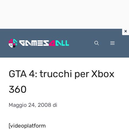
Vai
al
Menu
contenuto
GTA 4: trucchi per Xbox
360
Maggio 24, 2008
di
[videoplatform