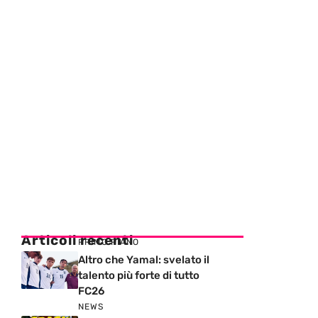
Articoli recenti
PRIMO PIANO
Altro che Yamal: svelato il
talento più forte di tutto
FC26
NEWS