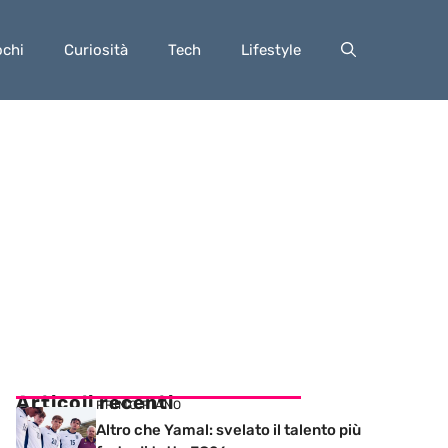
ochi
Curiosità
Tech
Lifestyle
Articoli recenti
PRIMO PIANO
Altro che Yamal: svelato il talento più