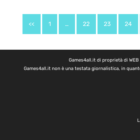
<<
1
…
22
23
24
Games4all.it di proprietà di WEB
Games4all.it non è una testata giornalistica, in quan
L