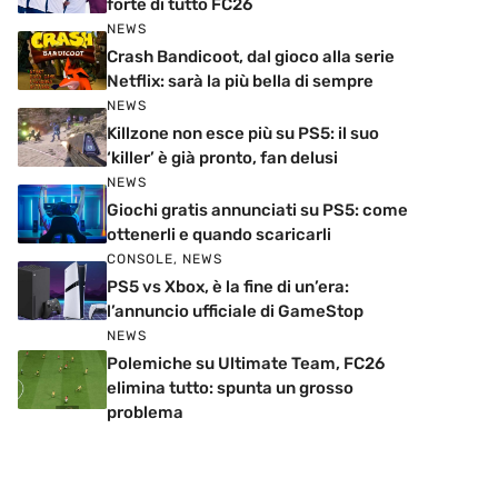
forte di tutto FC26
NEWS
Crash Bandicoot, dal gioco alla serie
Netflix: sarà la più bella di sempre
NEWS
Killzone non esce più su PS5: il suo
‘killer’ è già pronto, fan delusi
NEWS
Giochi gratis annunciati su PS5: come
ottenerli e quando scaricarli
CONSOLE
,
NEWS
PS5 vs Xbox, è la fine di un’era:
l’annuncio ufficiale di GameStop
NEWS
Polemiche su Ultimate Team, FC26
elimina tutto: spunta un grosso
problema