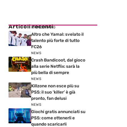
Articoli recenti
PRIMO PIANO
Altro che Yamal: svelato il
talento più forte di tutto
FC26
NEWS
Crash Bandicoot, dal gioco
alla serie Netflix: sarà la
più bella di sempre
NEWS
Killzone non esce più su
PS5: il suo ‘killer’ è già
pronto, fan delusi
NEWS
Giochi gratis annunciati su
PS5: come ottenerli e
quando scaricarli