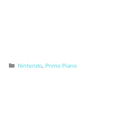
Categorie
Nintendo
,
Primo Piano