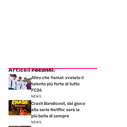
Articoli recenti
PRIMO PIANO
Altro che Yamal: svelato il
talento più forte di tutto
FC26
NEWS
Crash Bandicoot, dal gioco
alla serie Netflix: sarà la
più bella di sempre
NEWS