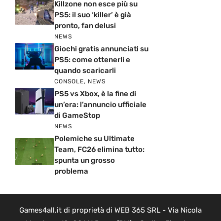
Killzone non esce più su
PS5: il suo ‘killer’ è già
pronto, fan delusi
NEWS
Giochi gratis annunciati su
PS5: come ottenerli e
quando scaricarli
CONSOLE
,
NEWS
PS5 vs Xbox, è la fine di
un’era: l’annuncio ufficiale
di GameStop
NEWS
Polemiche su Ultimate
Team, FC26 elimina tutto:
spunta un grosso
problema
Games4all.it di proprietà di WEB 365 SRL - Via Nicola