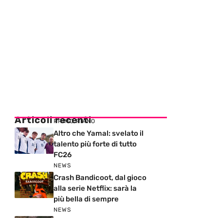
Articoli recenti
PRIMO PIANO
Altro che Yamal: svelato il
talento più forte di tutto
FC26
NEWS
Crash Bandicoot, dal gioco
alla serie Netflix: sarà la
più bella di sempre
NEWS