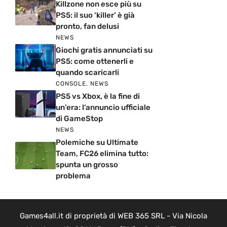
Killzone non esce più su
PS5: il suo ‘killer’ è già
pronto, fan delusi
NEWS
Giochi gratis annunciati su
PS5: come ottenerli e
quando scaricarli
CONSOLE
,
NEWS
PS5 vs Xbox, è la fine di
un’era: l’annuncio ufficiale
di GameStop
NEWS
Polemiche su Ultimate
Team, FC26 elimina tutto:
spunta un grosso
problema
Games4all.it di proprietà di WEB 365 SRL - Via Nicola