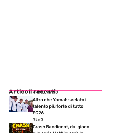
Articoli recenti
PRIMO PIANO
Altro che Yamal: svelato il
talento più forte di tutto
FC26
NEWS
Crash Bandicoot, dal gioco