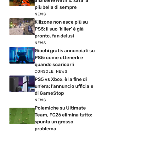
alla serie Netflix: sarà la
più bella di sempre
NEWS
Killzone non esce più su
PS5: il suo ‘killer’ è già
pronto, fan delusi
NEWS
Giochi gratis annunciati su
PS5: come ottenerli e
quando scaricarli
CONSOLE
,
NEWS
PS5 vs Xbox, è la fine di
un’era: l’annuncio ufficiale
di GameStop
NEWS
Polemiche su Ultimate
Team, FC26 elimina tutto:
spunta un grosso
problema