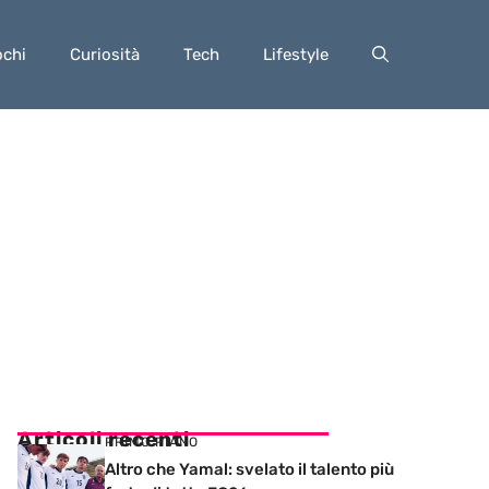
ochi
Curiosità
Tech
Lifestyle
Articoli recenti
PRIMO PIANO
Altro che Yamal: svelato il talento più