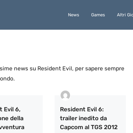
News
Games
Altri Gi
issime news su Resident Evil, per sapere sempre
mondo.
 Evil 6,
Resident Evil 6:
one della
trailer inedito da
vventura
Capcom al TGS 2012