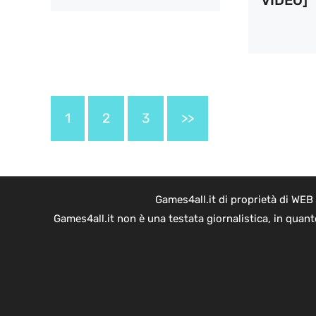
1
2
3
>>
Games4all.it di proprietà di WEB
Games4all.it non è una testata giornalistica, in quan