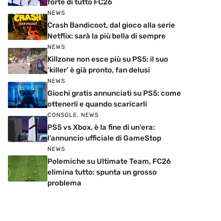
forte di tutto FC26
NEWS
Crash Bandicoot, dal gioco alla serie
Netflix: sarà la più bella di sempre
NEWS
Killzone non esce più su PS5: il suo
‘killer’ è già pronto, fan delusi
NEWS
Giochi gratis annunciati su PS5: come
ottenerli e quando scaricarli
CONSOLE
,
NEWS
PS5 vs Xbox, è la fine di un’era:
l’annuncio ufficiale di GameStop
NEWS
Polemiche su Ultimate Team, FC26
elimina tutto: spunta un grosso
problema