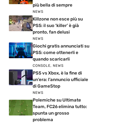
più bella di sempre
NEWS
Killzone non esce più su
PS5: il suo ‘killer’ è già
pronto, fan delusi
NEWS
Giochi gratis annunciati su
PS5: come ottenerli e
quando scaricarli
CONSOLE
,
NEWS
PS5 vs Xbox, è la fine di
un’era: l’annuncio ufficiale
di GameStop
NEWS
Polemiche su Ultimate
Team, FC26 elimina tutto:
spunta un grosso
problema