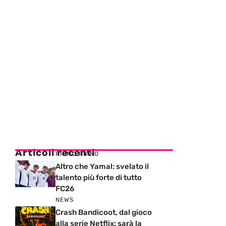
Articoli recenti
PRIMO PIANO
Altro che Yamal: svelato il
talento più forte di tutto
FC26
NEWS
Crash Bandicoot, dal gioco
alla serie Netflix: sarà la