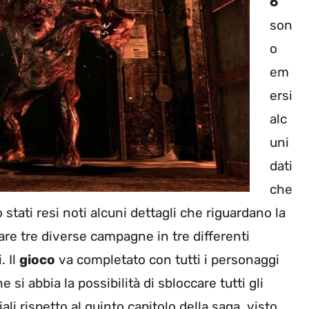
6
son
o
em
ersi
alc
uni
dati
che
 stati resi noti alcuni dettagli che riguardano la
tare tre diverse campagne in tre differenti
. Il
gioco
va completato con tutti i personaggi
 si abbia la possibilità di sbloccare tutti gli
ali rispetto al quinto capitolo della saga, visto