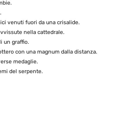
mbie.
.
ci venuti fuori da una crisalide.
vvissute nella cattedrale.
i un graffio.
icottero con una magnum dalla distanza.
verse medaglie.
lemi del serpente.