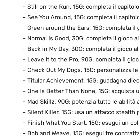
– Still on the Run, 15G: completa il capito
– See You Around, 15G: completa il capitol
– Green around the Ears, 15G: completa il g
– Normal Is Good, 30G: completa il gioco all
– Back in My Day, 30G: completa il gioco all
– Leave It to the Pro, 90G: completa il gioco
– Check Out My Dogs, 15G: personalizza le 
– Titular Achievement, 15G: guadagna dieci 
– One Is Better Than None, 15G: acquista un
– Mad Skillz, 90G: potenzia tutte le abilità
– Silent Killer, 15G: usa un attacco stealth
– Finish What You Start, 15G: esegui un col
– Bob and Weave, 15G: esegui tre contrattac