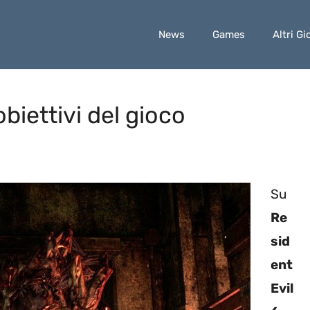
News
Games
Altri Gi
 obiettivi del gioco
Su
Re
sid
ent
Evil