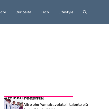
ochi
Curiosità
Tech
Lifestyle
Articoli recenti
PRIMO PIANO
Altro che Yamal: svelato il talento più