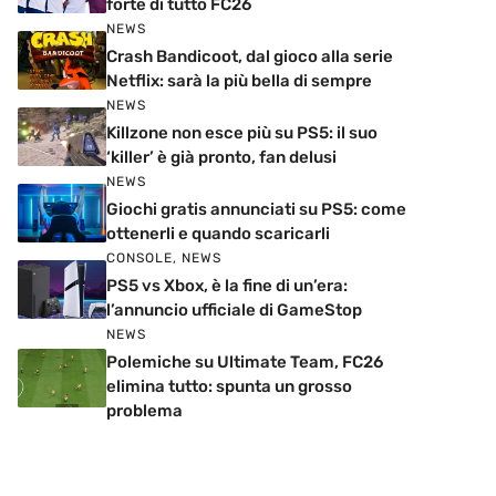
forte di tutto FC26
NEWS
Crash Bandicoot, dal gioco alla serie
Netflix: sarà la più bella di sempre
NEWS
Killzone non esce più su PS5: il suo
‘killer’ è già pronto, fan delusi
NEWS
Giochi gratis annunciati su PS5: come
ottenerli e quando scaricarli
CONSOLE
,
NEWS
PS5 vs Xbox, è la fine di un’era:
l’annuncio ufficiale di GameStop
NEWS
Polemiche su Ultimate Team, FC26
elimina tutto: spunta un grosso
problema