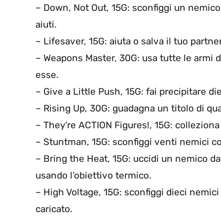
– Down, Not Out, 15G: sconfiggi un nemico
aiuti.
– Lifesaver, 15G: aiuta o salva il tuo partner
– Weapons Master, 30G: usa tutte le armi d
esse.
– Give a Little Push, 15G: fai precipitare di
– Rising Up, 30G: guadagna un titolo di quar
– They’re ACTION Figures!, 15G: colleziona 
– Stuntman, 15G: sconfiggi venti nemici c
– Bring the Heat, 15G: uccidi un nemico d
usando l’obiettivo termico.
– High Voltage, 15G: sconfiggi dieci nemic
caricato.