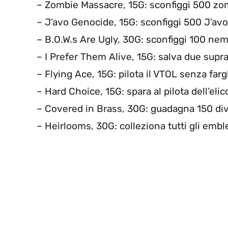
– Zombie Massacre, 15G: sconfiggi 500 zo
– J’avo Genocide, 15G: sconfiggi 500 J’avo
– B.O.W.s Are Ugly, 30G: sconfiggi 100 nemi
– I Prefer Them Alive, 15G: salva due supra
– Flying Ace, 15G: pilota il VTOL senza fargl
– Hard Choice, 15G: spara al pilota dell’el
– Covered in Brass, 30G: guadagna 150 di
– Heirlooms, 30G: colleziona tutti gli emb