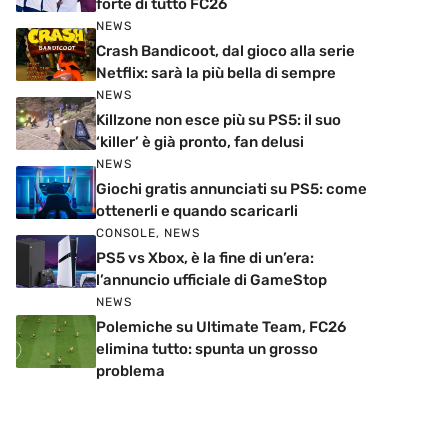
forte di tutto FC26
NEWS
Crash Bandicoot, dal gioco alla serie
Netflix: sarà la più bella di sempre
NEWS
Killzone non esce più su PS5: il suo
‘killer’ è già pronto, fan delusi
NEWS
Giochi gratis annunciati su PS5: come
ottenerli e quando scaricarli
CONSOLE
,
NEWS
PS5 vs Xbox, è la fine di un’era:
l’annuncio ufficiale di GameStop
NEWS
Polemiche su Ultimate Team, FC26
elimina tutto: spunta un grosso
problema