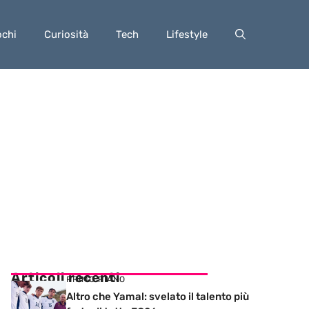
ochi
Curiosità
Tech
Lifestyle
Articoli recenti
PRIMO PIANO
Altro che Yamal: svelato il talento più