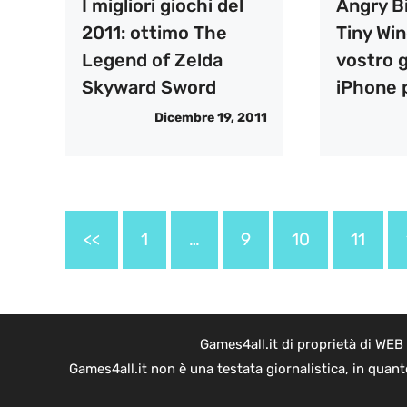
I migliori giochi del
Angry B
2011: ottimo The
Tiny Wing
Legend of Zelda
vostro 
Skyward Sword
iPhone 
Dicembre 19, 2011
<<
1
…
9
10
11
Games4all.it di proprietà di WEB
Games4all.it non è una testata giornalistica, in quan