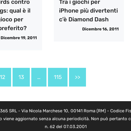
irds contro
Tra i giochi per
s: qual è il
iPhone più divertenti
gioco per
c’è Diamond Dash
preferito?
Dicembre 16, 2011
Dicembre 19, 2011
12
13
…
115
>>
 365 SRL - Via Nicola Marchese 10, 00141 Roma (RM) - Codice Fis
to viene aggiornato senza alcuna periodicità. Non può pertanto co
n. 62 del 07.03.2001