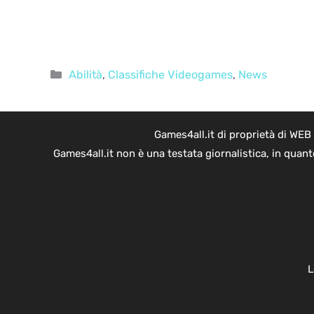
Categorie
Abilità
,
Classifiche Videogames
,
News
Games4all.it di proprietà di WEB
Games4all.it non è una testata giornalistica, in quan
L