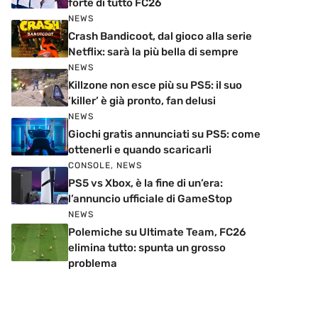
forte di tutto FC26
NEWS
Crash Bandicoot, dal gioco alla serie
Netflix: sarà la più bella di sempre
NEWS
Killzone non esce più su PS5: il suo
‘killer’ è già pronto, fan delusi
NEWS
Giochi gratis annunciati su PS5: come
ottenerli e quando scaricarli
CONSOLE
,
NEWS
PS5 vs Xbox, è la fine di un’era:
l’annuncio ufficiale di GameStop
NEWS
Polemiche su Ultimate Team, FC26
elimina tutto: spunta un grosso
problema