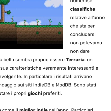
numerose
classifiche
relative all’anno
che sta per
concludersi
non potevamo
non dare
iù bello sembra proprio essere
Terraria
, un
e sue caratteristiche veramente interessanti e
olgente. In particolare i risultati arrivano
ondaggio sui siti IndieDB e ModDB. Sono stati
tare i propri
giochi
preferiti.
ia come il
miglior indie
dell’anno. Particolari