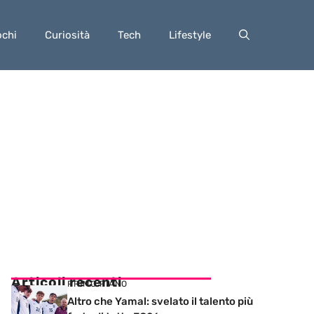
ochi
Curiosità
Tech
Lifestyle
Articoli recenti
PRIMO PIANO
Altro che Yamal: svelato il talento più