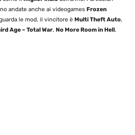
 sono andate anche ai videogames
Frozen
iguarda le mod, il vincitore è
Multi Theft Auto
,
ird Age – Total War
,
No More Room in Hell
,