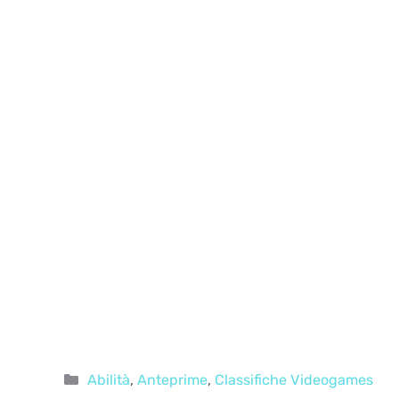
Categorie
Abilità
,
Anteprime
,
Classifiche Videogames