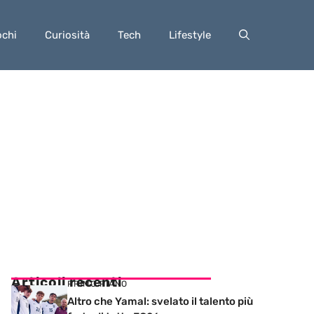
ochi
Curiosità
Tech
Lifestyle
Articoli recenti
PRIMO PIANO
Altro che Yamal: svelato il talento più