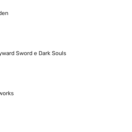
Eden
Skyward Sword e Dark Souls
tworks