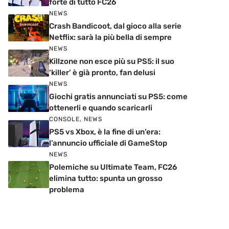
forte di tutto FC26
NEWS
Crash Bandicoot, dal gioco alla serie
Netflix: sarà la più bella di sempre
NEWS
Killzone non esce più su PS5: il suo
‘killer’ è già pronto, fan delusi
NEWS
Giochi gratis annunciati su PS5: come
ottenerli e quando scaricarli
CONSOLE
,
NEWS
PS5 vs Xbox, è la fine di un’era:
l’annuncio ufficiale di GameStop
NEWS
Polemiche su Ultimate Team, FC26
elimina tutto: spunta un grosso
problema