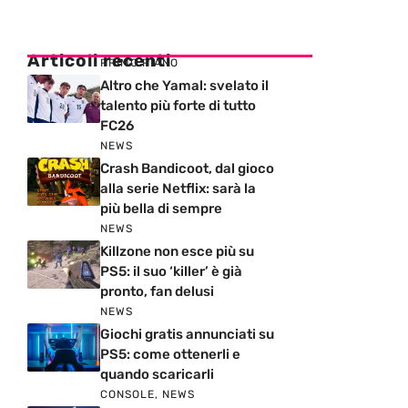
Articoli recenti
PRIMO PIANO
Altro che Yamal: svelato il
talento più forte di tutto
FC26
NEWS
Crash Bandicoot, dal gioco
alla serie Netflix: sarà la
più bella di sempre
NEWS
Killzone non esce più su
PS5: il suo ‘killer’ è già
pronto, fan delusi
NEWS
Giochi gratis annunciati su
PS5: come ottenerli e
quando scaricarli
CONSOLE
,
NEWS