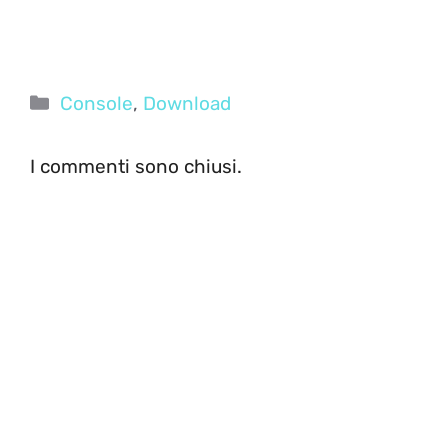
Categorie
Console
,
Download
I commenti sono chiusi.