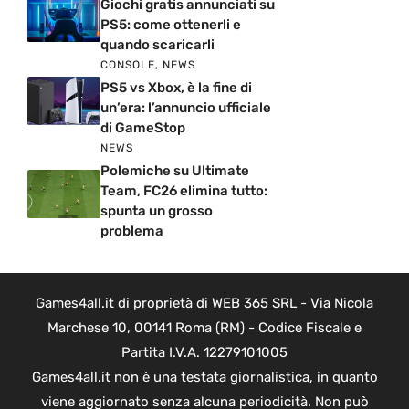
Giochi gratis annunciati su
PS5: come ottenerli e
quando scaricarli
CONSOLE
,
NEWS
PS5 vs Xbox, è la fine di
un’era: l’annuncio ufficiale
di GameStop
NEWS
Polemiche su Ultimate
Team, FC26 elimina tutto:
spunta un grosso
problema
Games4all.it di proprietà di WEB 365 SRL - Via Nicola
Marchese 10, 00141 Roma (RM) - Codice Fiscale e
Partita I.V.A. 12279101005
Games4all.it non è una testata giornalistica, in quanto
viene aggiornato senza alcuna periodicità. Non può