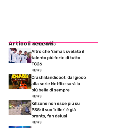
Articoli recenti
PRIMO PIANO
Altro che Yamal: svelato il
talento più forte di tutto
FC26
NEWS
Crash Bandicoot, dal gioco
alla serie Netflix: sarà la
più bella di sempre
NEWS
Killzone non esce più su
PS5: il suo ‘killer’ è già
pronto, fan delusi
NEWS