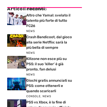
Articoli recenti
PRIMO PIANO
Altro che Yamal: svelato il
talento più forte di tutto
FC26
NEWS
Crash Bandicoot, dal gioco
alla serie Netflix: sarà la
più bella di sempre
NEWS
Killzone non esce più su
PS5: il suo ‘killer’ è già
pronto, fan delusi
NEWS
Giochi gratis annunciati su
PS5: come ottenerli e
quando scaricarli
CONSOLE
,
NEWS
PS5 vs Xbox, è la fine di